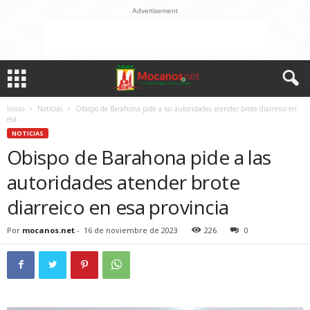
Advertisement
Inicio
Noticias
Obispo de Barahona pide a las autoridades atender brote diarreico en
esa...
NOTICIAS
Obispo de Barahona pide a las
autoridades atender brote
diarreico en esa provincia
Por
mocanos.net
-
16 de noviembre de 2023
226
0