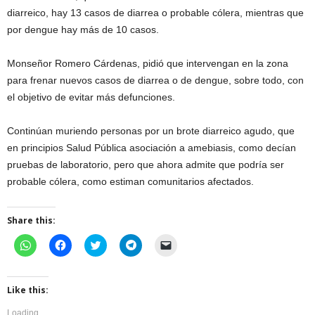
diarreico, hay 13 casos de diarrea o probable cólera, mientras que
por dengue hay más de 10 casos.
Monseñor Romero Cárdenas, pidió que intervengan en la zona
para frenar nuevos casos de diarrea o de dengue, sobre todo, con
el objetivo de evitar más defunciones.
Continúan muriendo personas por un brote diarreico agudo, que
en principios Salud Pública asociación a amebiasis, como decían
pruebas de laboratorio, pero que ahora admite que podría ser
probable cólera, como estiman comunitarios afectados.
Share this:
C
C
C
C
C
l
l
l
l
l
i
i
i
i
i
c
c
c
c
c
k
k
k
k
k
t
t
t
t
t
Like this:
o
o
o
o
o
s
s
s
s
e
Loading...