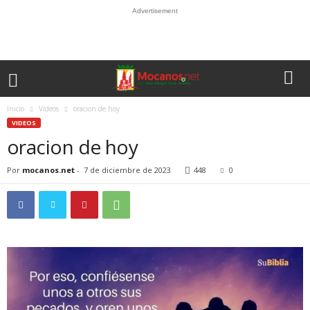
Advertisement
Inicio
Videos
oracion de hoy
VIDEOS
oracion de hoy
Por
mocanos.net
-
7 de diciembre de 2023
448
0