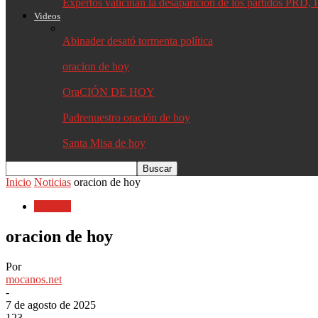
Expertos vaticinan la desaparición de los partidos PR
Videos
Abinader desató tormenta política
oracion de hoy
OraCIÓN DE HOY
Padrenuestro oración de hoy
Santa Misa de hoy
Inicio
Noticias
oracion de hoy
Noticias
oracion de hoy
Por
mocanos.net
-
7 de agosto de 2025
123