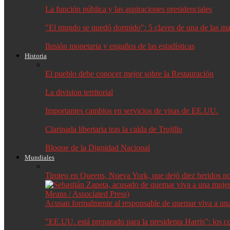
La función pública y las aspiraciones presidenciales
"El mundo se quedó dormido": 5 claves de una de las may
Ilusión monetaria y engaños de las estadísticas
Historia
El pueblo debe conocer mejor sobre la Restauración
La division territorial
Importantes cambios en servicios de visas de EE.UU.
Clarinada libertaria tras la caída de Trujillo
Bloque de la Dignidad Nacional
Mundiales
Tiroteo en Queens, Nueva York, que dejó diez heridos no f
Acusan formalmente al responsable de quemar viva a un
"EE.UU. está preparado para la presidenta Harris": los