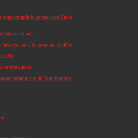
le exige cumplir lo pactado con Biden
ránsito en el país
e las afecciones de garganta en niños
d en RD
s de enfermedades
antigua variante y el 98 % en hombres
lat