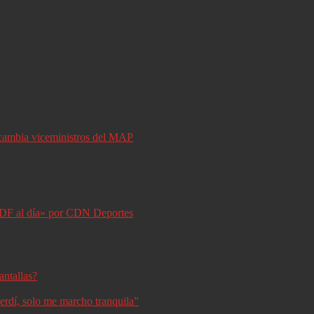
y cambia viceministros del MAP
DF al día» por CDN Deportes
antallas?
erdí, solo me marcho tranquila”