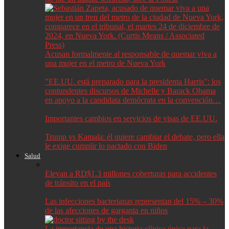
Acusan formalmente al responsable de quemar viva a
una mujer en el metro de Nueva York
"EE.UU. está preparado para la presidenta Harris": los
contundentes discursos de Michelle y Barack Obama
en apoyo a la candidata demócrata en la convención…
Importantes cambios en servicios de visas de EE.UU.
Trump vs Kamala: él quiere cambiar el debate, pero ella
le exige cumplir lo pactado con Biden
Salud
Elevan a RD$1.3 millones coberturas para accidentes
de tránsito en el país
Las infecciones bacterianas representan del 15% – 30%
de las afecciones de garganta en niños
La importancia de una historia clínica única para la