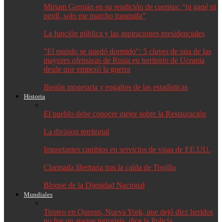
Miriam Germán en su rendición de cuentas: “ni gané ni
perdí, solo me marcho tranquila”
La función pública y las aspiraciones presidenciales
"El mundo se quedó dormido": 5 claves de una de las
mayores ofensivas de Rusia en territorio de Ucrania
desde que empezó la guerra
Ilusión monetaria y engaños de las estadísticas
Historia
El pueblo debe conocer mejor sobre la Restauración
La division territorial
Importantes cambios en servicios de visas de EE.UU.
Clarinada libertaria tras la caída de Trujillo
Bloque de la Dignidad Nacional
Mundiales
Tiroteo en Queens, Nueva York, que dejó diez heridos
no fue un ataque terrorista, dice la Policía