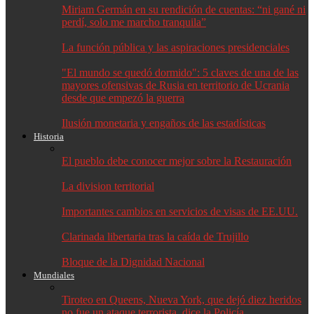
Miriam Germán en su rendición de cuentas: “ni gané ni
perdí, solo me marcho tranquila”
La función pública y las aspiraciones presidenciales
"El mundo se quedó dormido": 5 claves de una de las
mayores ofensivas de Rusia en territorio de Ucrania
desde que empezó la guerra
Ilusión monetaria y engaños de las estadísticas
Historia
El pueblo debe conocer mejor sobre la Restauración
La division territorial
Importantes cambios en servicios de visas de EE.UU.
Clarinada libertaria tras la caída de Trujillo
Bloque de la Dignidad Nacional
Mundiales
Tiroteo en Queens, Nueva York, que dejó diez heridos
no fue un ataque terrorista, dice la Policía