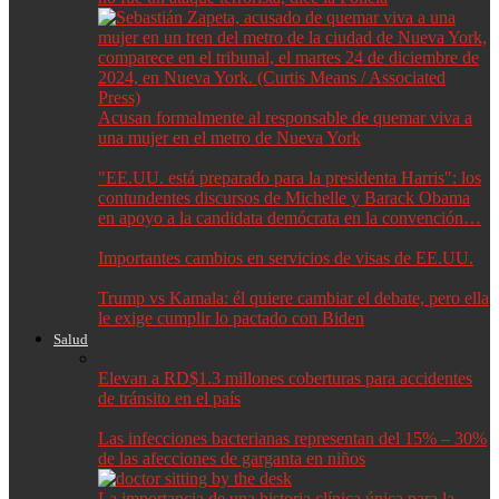
Acusan formalmente al responsable de quemar viva a
una mujer en el metro de Nueva York
"EE.UU. está preparado para la presidenta Harris": los
contundentes discursos de Michelle y Barack Obama
en apoyo a la candidata demócrata en la convención…
Importantes cambios en servicios de visas de EE.UU.
Trump vs Kamala: él quiere cambiar el debate, pero ella
le exige cumplir lo pactado con Biden
Salud
Elevan a RD$1.3 millones coberturas para accidentes
de tránsito en el país
Las infecciones bacterianas representan del 15% – 30%
de las afecciones de garganta en niños
La importancia de una historia clínica única para la