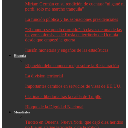
Miriam Germán en su rendición de cuentas: “ni gané ni
perdí, solo me marcho tranquila”
La función pública y las aspiraciones presidenciales
"El mundo se quedó dormido": 5 claves de una de las
mayores ofensivas de Rusia en territorio de Ucrania
desde que empezó la guerra
Ilusión monetaria y engaños de las estadísticas
Historia
El pueblo debe conocer mejor sobre la Restauración
La division territorial
Importantes cambios en servicios de visas de EE.UU.
Clarinada libertaria tras la caída de Trujillo
Bloque de la Dignidad Nacional
Mundiales
Tiroteo en Queens, Nueva York, que dejó diez heridos
no fue un ataque terrorista, dice la Policía