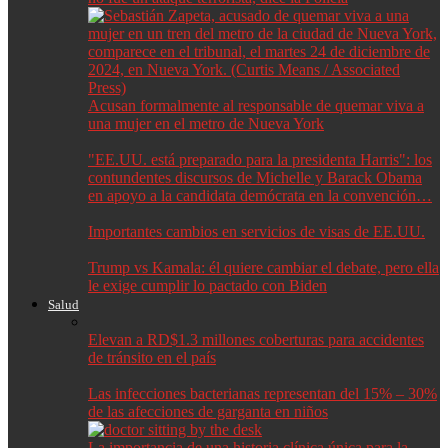
Acusan formalmente al responsable de quemar viva a
una mujer en el metro de Nueva York
"EE.UU. está preparado para la presidenta Harris": los
contundentes discursos de Michelle y Barack Obama
en apoyo a la candidata demócrata en la convención…
Importantes cambios en servicios de visas de EE.UU.
Trump vs Kamala: él quiere cambiar el debate, pero ella
le exige cumplir lo pactado con Biden
Salud
Elevan a RD$1.3 millones coberturas para accidentes
de tránsito en el país
Las infecciones bacterianas representan del 15% – 30%
de las afecciones de garganta en niños
La importancia de una historia clínica única para la