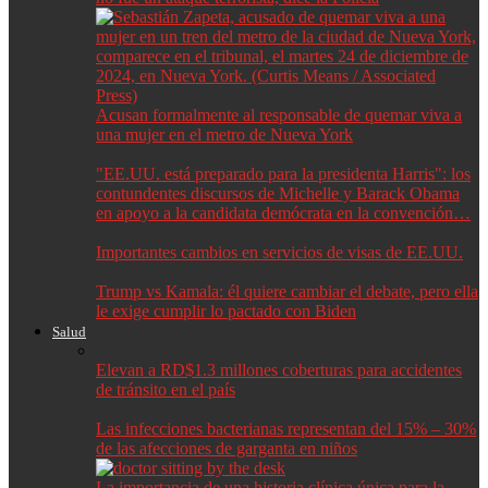
Acusan formalmente al responsable de quemar viva a
una mujer en el metro de Nueva York
"EE.UU. está preparado para la presidenta Harris": los
contundentes discursos de Michelle y Barack Obama
en apoyo a la candidata demócrata en la convención…
Importantes cambios en servicios de visas de EE.UU.
Trump vs Kamala: él quiere cambiar el debate, pero ella
le exige cumplir lo pactado con Biden
Salud
Elevan a RD$1.3 millones coberturas para accidentes
de tránsito en el país
Las infecciones bacterianas representan del 15% – 30%
de las afecciones de garganta en niños
La importancia de una historia clínica única para la