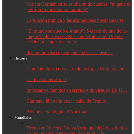
Miriam Germán en su rendición de cuentas: “ni gané ni
perdí, solo me marcho tranquila”
La función pública y las aspiraciones presidenciales
"El mundo se quedó dormido": 5 claves de una de las
mayores ofensivas de Rusia en territorio de Ucrania
desde que empezó la guerra
Ilusión monetaria y engaños de las estadísticas
Historia
El pueblo debe conocer mejor sobre la Restauración
La division territorial
Importantes cambios en servicios de visas de EE.UU.
Clarinada libertaria tras la caída de Trujillo
Bloque de la Dignidad Nacional
Mundiales
Tiroteo en Queens, Nueva York, que dejó diez heridos
no fue un ataque terrorista, dice la Policía